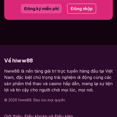
Đăng ký miễn phí
Đăng nhập
Về hiww88
hiww88 là nền tảng giải trí trực tuyến hàng đầu tại Việt
Nam, đặc biệt chú trọng trải nghiệm di động cùng các
sản phẩm thể thao và casino hấp dẫn, mang lại sự tiện
lợi và tin cậy cho người chơi mọi lúc, mọi nơi.
© 2026 hiww88. Bảo lưu mọi quyền.
Liên kết trang
Giới thiệu
Điều khoản và Điều kiện