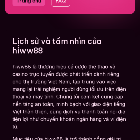
Trang chủ
FAQ
Lịch sử và tầm nhìn của
hiww88
hiww88 là thương hiệu cá cược thể thao và
casino trực tuyến được phát triển dành riêng
cho thị trường Việt Nam, tập trung vào việc
mang lại trải nghiệm người dùng tối ưu trên điện
thoại và máy tính. Chúng tôi cam kết cung cấp
nền tảng an toàn, minh bạch với giao diện tiếng
Việt thân thiện, cùng dịch vụ thanh toán nội địa
tiện lợi như chuyển khoản ngân hàng và ví điện
tử.
Mục tiêu của hiww88 là trở thành cổng giải trí