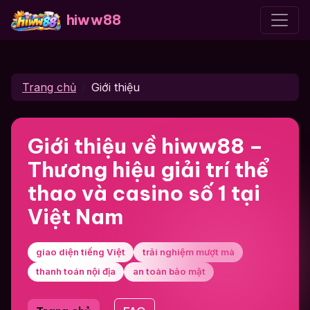
hiww88
Trang chủ
Giới thiệu
Giới thiệu về hiww88 –
Thương hiệu giải trí thể
thao và casino số 1 tại
Việt Nam
giao diện tiếng Việt
trải nghiệm mượt mà
thanh toán nội địa
an toàn bảo mật