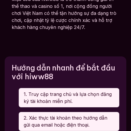
thể thao và casino số 1, nơi cộng đồng người
chơi Việt Nam có thể tận hưởng sự đa dạng trò
chơi, cập nhật tỷ lệ cược chính xác và hỗ trợ
khách hàng chuyên nghiệp 24/7.
Hướng dẫn nhanh để bắt đầu
với hiww88
Truy cập trang chủ và lựa chọn đăng
ký tài khoản miễn phí.
Xác thực tài khoản theo hướng dẫn
gửi qua email hoặc điện thoại.