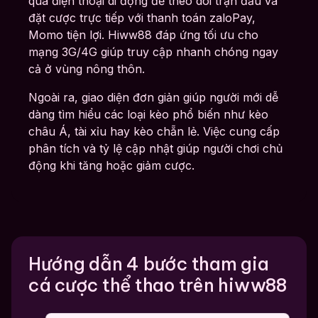
qua điện thoại di động để theo dõi trận đấu và
đặt cược trực tiếp với thanh toán zaloPay,
Momo tiện lợi. Hiww88 đáp ứng tối ưu cho
mạng 3G/4G giúp truy cập nhanh chóng ngay
cả ở vùng nông thôn.
Ngoài ra, giao diện đơn giản giúp người mới dễ
dàng tìm hiểu các loại kèo phổ biến như kèo
châu Á, tài xỉu hay kèo chẵn lẻ. Việc cung cấp
phân tích và tỷ lệ cập nhật giúp người chơi chủ
động khi tăng hoặc giảm cược.
Hướng dẫn 4 bước tham gia
cá cược thể thao trên hiww88