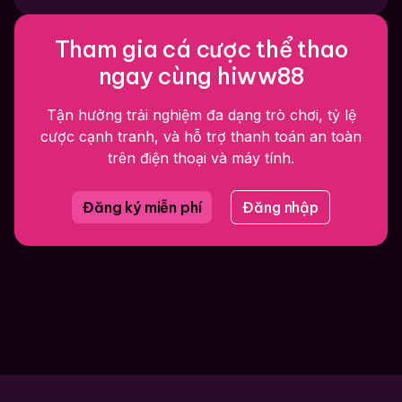
Tham gia cá cược thể thao
ngay cùng hiww88
Tận hưởng trải nghiệm đa dạng trò chơi, tỷ lệ
cược cạnh tranh, và hỗ trợ thanh toán an toàn
trên điện thoại và máy tính.
Đăng ký miễn phí
Đăng nhập