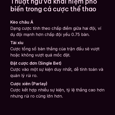
Thuật ngữ và khái niệm phổ
biến trong cá cược thể thao
Kèo châu Á
Dạng cược tính theo chấp điểm giữa hai đội, ví
dụ đội mạnh hơn chấp đội yếu 0.75 bàn.
Tài xỉu
Cược tổng số bàn thắng của trận đấu sẽ vượt
hoặc không vượt quá mốc đặt.
Đặt cược đơn (Single Bet)
Cược vào một sự kiện duy nhất, dễ tính toán và
quản lý rủi ro.
Cược xiên (Parlay)
Cược kết hợp nhiều sự kiện, tỷ lệ thắng cao hơn
nhưng rủi ro cũng lớn hơn.