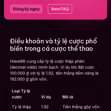
Đăng ký ngay
Xem FAQ
Điều khoản và tỷ lệ cược phổ
biến trong cá cược thể thao
Hiww88 cung cấp tỷ lệ cược thập phân
(decimal odds) minh bạch. Ví dụ khi đặt cược
100.000 ₫ với tỷ lệ 1.92, tiền thắng tiềm năng là
192.000 ₫ gồm vốn.
Loại Tỷ lệ
cược
Ví dụ
Mô tả
Tỷ lệ thập
1.92
Tiền thắng gộp vốn khi 